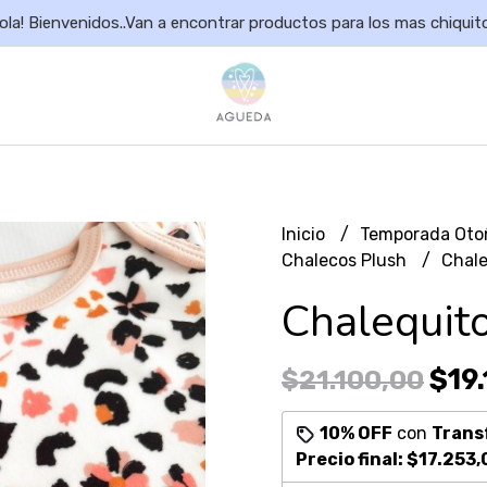
ola! Bienvenidos..Van a encontrar productos para los mas chiquit
Inicio
Temporada Oto
Chalecos Plush
Chale
Chalequit
$19.
$21.100,00
10% OFF
con
Trans
Precio final:
$17.253,