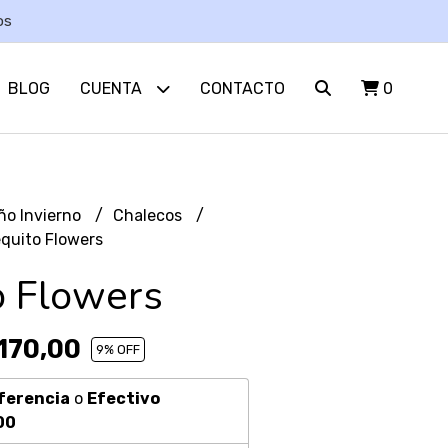
os
BLOG
CUENTA
CONTACTO
0
ño Invierno
Chalecos
quito Flowers
o Flowers
170,00
9
% OFF
ferencia
o
Efectivo
00