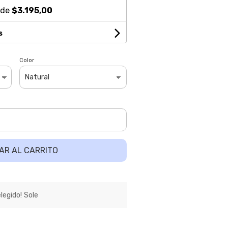
 de
$3.195,00
s
Color
AR AL CARRITO
egido! Sole