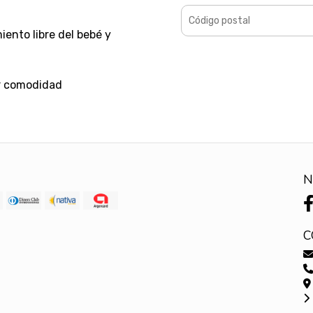
iento libre del bebé y
r comodidad
N
C