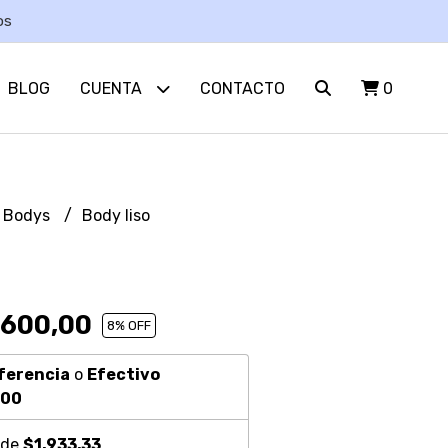
os
BLOG
CUENTA
CONTACTO
0
Bodys
Body liso
.600,00
8
% OFF
ferencia
o
Efectivo
,00
 de
$1.933,33