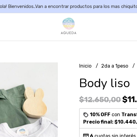
ola! Bienvenidos..Van a encontrar productos para los mas chiquit
Inicio
2da a 1peso
Body liso
$11
$12.650,00
10% OFF
con
Trans
Precio final:
$10.440
6
cuotas sin interés