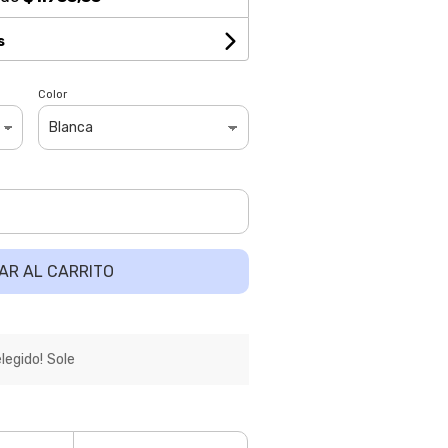
s
Color
AR AL CARRITO
egido! Sole