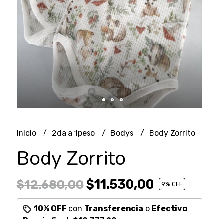
Inicio
2da a 1peso
Bodys
Body Zorrito
Body Zorrito
$11.530,00
$12.680,00
9
% OFF
10% OFF
con
Transferencia
o
Efectivo