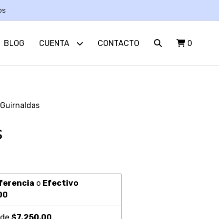
os
BLOG
CUENTA
CONTACTO
0
Guirnaldas
s
ferencia
o
Efectivo
00
 de
$7.250,00