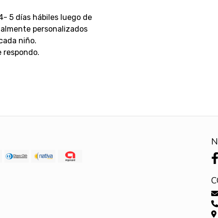
4- 5 días hábiles luego de
otalmente personalizados
cada niño.
e respondo.
N
C