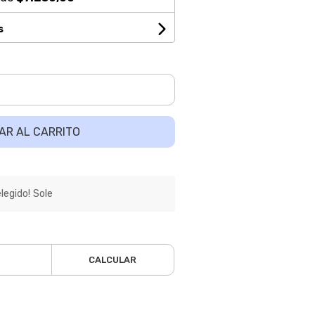
s
AR AL CARRITO
egido! Sole
CALCULAR