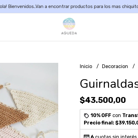
ola! Bienvenidos..Van a encontrar productos para los mas chiquit
Inicio
Decoracion
Guirnalda
$43.500,00
10% OFF
con
Trans
Precio final:
$39.150,
6
cuotas sin interés