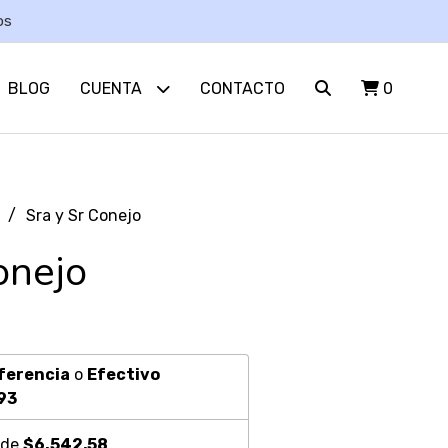
os
BLOG
CUENTA
CONTACTO
0
Sra y Sr Conejo
onejo
ferencia
o
Efectivo
93
 de
$6.542,58