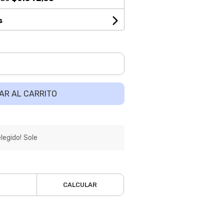
s
AR AL CARRITO
egido! Sole
CALCULAR